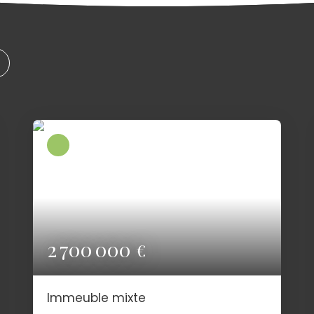
2 700 000
€
Immeuble mixte