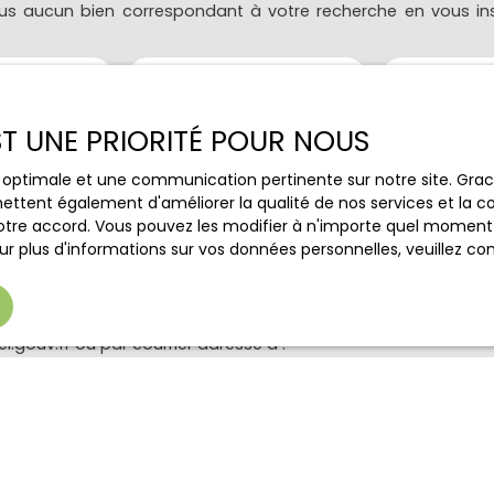
s aucun bien correspondant à votre recherche en vous ins
mensuel, sans travaux: 7. 000€ HCHT
Rendement potentiel, mensuel, avec
travaux, 15. 000€ HCHT
Nom
Email
Type de bien
EST UNE PRIORITÉ POUR NOUS
Localisatio
Immeuble
ce optimale et une communication pertinente sur notre site. Gr
(€)
Surface min (m²)
ettent également d'améliorer la qualité de nos services et la con
tre accord. Vous pouvez les modifier à n'importe quel moment via
r plus d'informations sur vos données personnelles, veuillez co
le traitement de mes données personnelles conformément au
ez pas faire l'objet de prospection commerciale par voie tél
s inscrire gratuitement sur la liste d'opposition au démarch
e, prévu par l'article L223-1 du code de la consommation, sur l
l.gouv.fr ou par courrier adressé à :
ldline, Service Bloctel, CS 61311, 41013 BLOIS CEDEX.
oir plus sur le traitement de vos données personnelles, veuill
ique de confidentialité
.