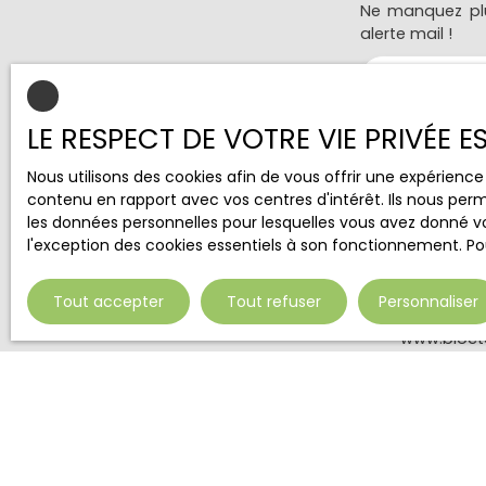
Ne manquez plu
alerte mail !
Prénom
Type d'offre
LE RESPECT DE VOTRE VIE PRIVÉE 
Vente
Nous utilisons des cookies afin de vous offrir une expérien
Budget max 
contenu en rapport avec vos centres d'intérêt. Ils nous perm
les données personnelles pour lesquelles vous avez donné vo
l'exception des cookies essentiels à son fonctionnement. Pou
J'accepte 
ne souhait
pouvez vou
Tout accepter
Tout refuser
Personnaliser
téléphoniqu
www.blocte
Société Wor
Pour en sav
notre
polit