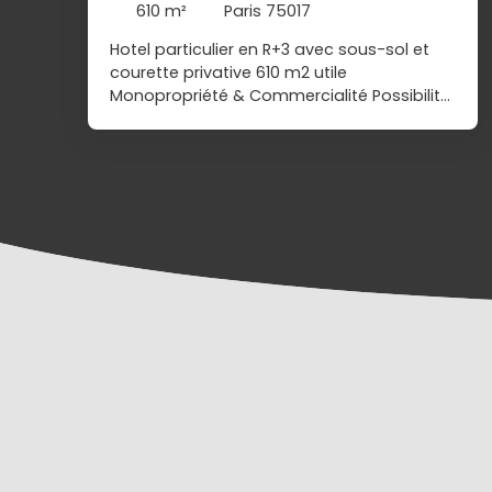
610
m²
Paris 75017
Hotel particulier en R+3 avec sous-sol et
courette privative 610 m2 utile
Monopropriété & Commercialité Possibilité
de surélévation jusqu'à 31m de hauteur,
selon le nouveau PLH de la ville de Paris