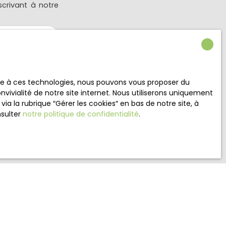
crivant à notre
n
ace à ces technologies, nous pouvons vous proposer du
vivialité de notre site internet. Nous utiliserons uniquement
 la rubrique ″Gérer les cookies″ en bas de notre site, à
nsulter
notre politique de confidentialité
.
 RGPD. Si vous
éphonique, vous
age
e site Internet
ez consulter