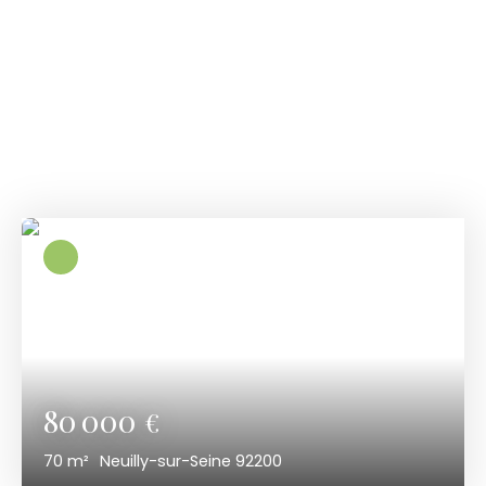
Parcourez
nos
derniers biens
Découvrez nos dernières offres immobilières
disponibles.
80 000
€
70
m²
Neuilly-sur-Seine 92200