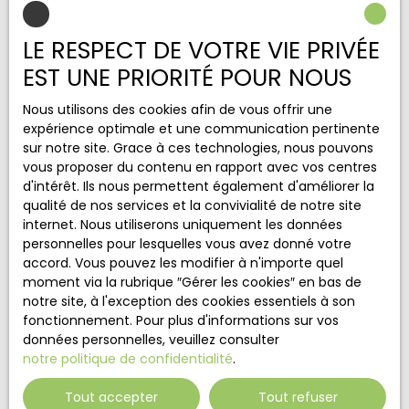
Localisation
LE RESPECT DE VOTRE VIE PRIVÉE
Paris (75017)
EST UNE PRIORITÉ POUR NOUS
Budget max (€)
Nous utilisons des cookies afin de vous offrir une
expérience optimale et une communication pertinente
Surface min (m²)
sur notre site. Grace à ces technologies, nous pouvons
vous proposer du contenu en rapport avec vos centres
J'accepte le traitement de mes données
d'intérêt. Ils nous permettent également d'améliorer la
personnelles conformément au RGPD. Si vous ne
qualité de nos services et la convivialité de notre site
souhaitez pas faire l'objet de prospection
internet. Nous utiliserons uniquement les données
commerciale par voie téléphonique, vous pouvez
personnelles pour lesquelles vous avez donné votre
vous inscrire gratuitement sur la liste d'opposition
accord. Vous pouvez les modifier à n'importe quel
au démarchage téléphonique, prévu par l'article
moment via la rubrique ″Gérer les cookies″ en bas de
L223-1 du code de la consommation, sur le site
notre site, à l'exception des cookies essentiels à son
Internet www.bloctel.gouv.fr ou par courrier
fonctionnement. Pour plus d'informations sur vos
adressé à :
données personnelles, veuillez consulter
notre politique de confidentialité
.
Société Worldline, Service Bloctel, CS 61311, 41013
BLOIS CEDEX.
Tout accepter
Tout refuser