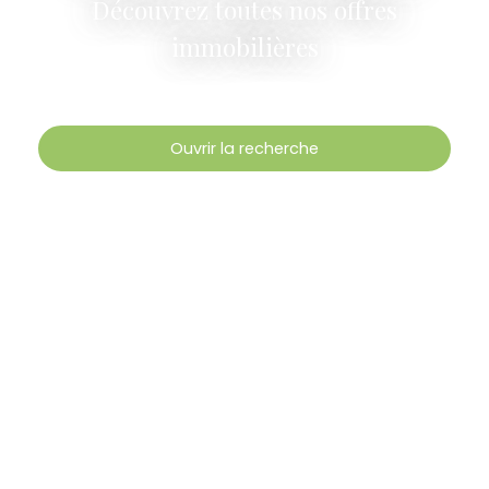
Découvrez toutes nos offres
immobilières
Ouvrir la recherche
Type d'offre
Vente
Type de bien
Fonds de commerce
Activités
Localisation
Paris (75017)
Budget max (€)