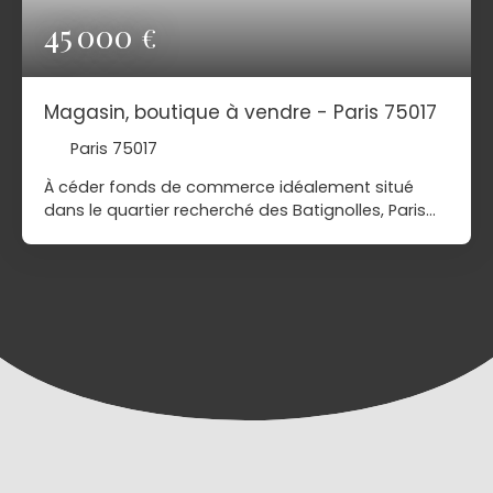
45 000
€
Magasin, boutique à vendre - Paris 75017
Paris 75017
À céder fonds de commerce idéalement situé
dans le quartier recherché des Batignolles, Paris
17ᵉ. Prix de cession : 45 000 €Petit loyer : 1 100 € HT
/ 1 500 € TTCBail commercial : tout commerce
sauf restaurationHonoraires à la charge du nouvel
acquéreurBelle opportunité pour activité de
proximité, bureau, showroom, esthétique, services
ou commerce spécialisé. Quartier dynamique
avec fort passage et environnement
commerçant.