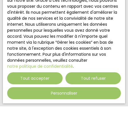
sur notre site. Grace à ces technologies, nous pouvons
au démarchage téléphonique, prévu par l'article
vous proposer du contenu en rapport avec vos centres
L223-1 du code de la consommation, sur le site
d'intérêt. Ils nous permettent également d'améliorer la
Internet www.bloctel.gouv.fr ou par courrier
qualité de nos services et la convivialité de notre site
adressé à :
internet. Nous utiliserons uniquement les données
personnelles pour lesquelles vous avez donné votre
Société Worldline, Service Bloctel, CS 61311, 41013
accord. Vous pouvez les modifier à n'importe quel
BLOIS CEDEX.
moment via la rubrique ″Gérer les cookies″ en bas de
notre site, à l'exception des cookies essentiels à son
Pour en savoir plus sur le traitement de vos
fonctionnement. Pour plus d'informations sur vos
données personnelles, veuillez consulter notre
données personnelles, veuillez consulter
politique de confidentialité
.
notre politique de confidentialité
.
Tout accepter
Tout refuser
Recevoir des annonces
Personnaliser