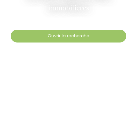
immobilières
Ouvrir la recherche
Type d'offre
Vente
Type de bien
Fonds de commerce
Activités
Localisation
Boulogne-Billancourt (92100)
Budget max (€)