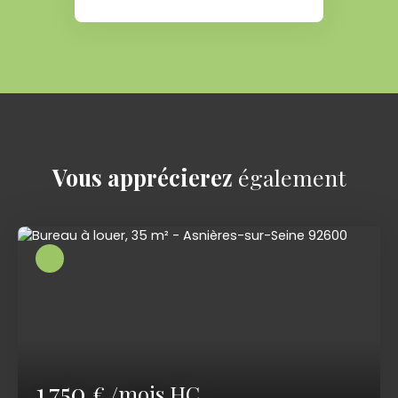
Vous apprécierez
également
1 750
€ /mois HC