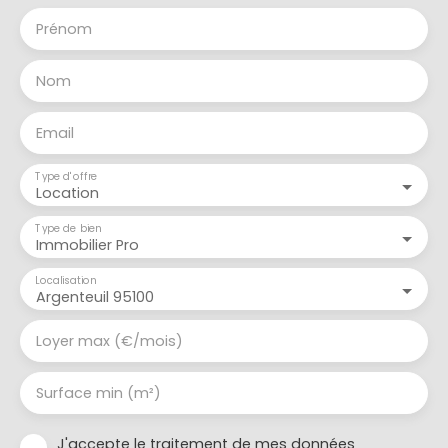
Prénom
Nom
Email
Type d'offre
Location
Type de bien
Immobilier Pro
Localisation
Argenteuil 95100
Loyer max (€/mois)
Surface min (m²)
J'accepte le traitement de mes données